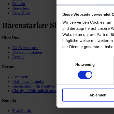
Kontakt
Bewerben
DriverHub
Diese Webseite verwendet 
Wir verwenden Cookies, um I
Bärenstarker Shop
und die Zugriffe auf unsere 
Website an unsere Partner fü
Über Uns
möglicherweise mit weiteren
der Dienste gesammelt habe
Die Bärenarmee
Die Leitungsbären
Regeln
Einwilligungsauswahl
Notwendig
Events
Eventseite
Einladungsformular
Bärenarmee - 4th Anniversary
Chrisly - Müllermilchkonvoi #6
Ablehnen
Kontakt
TeamSpeak