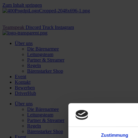
Zum Inhalt springen
Teamspeak
Discord
Truck
Instagram
Über uns
Die Bärenarmee
Leitungsteam
Partner & Streamer
Regeln
Bärenstarker Shop
Event
Kontakt
Bewerben
DriverHub
Über uns
Die Bärenarmee
Leitungsteam
Partner & Streamer
Regeln
Bärenstarker Shop
Zustimmung
Event