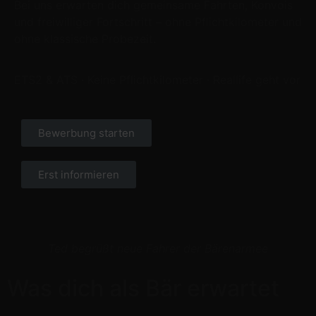
Bei uns erwarten dich gemeinsame Fahrten, Konvois
und freiwilliger Fortschritt – ohne Pflichtkilometer und
ohne klassische Probezeit.
ETS2 & ATS · Keine Pflichtkilometer · Reallife geht vor
Bewerbung starten
Erst informieren
Ted begrüßt neue Fahrer der Bärenarmee
Was dich als Bär erwartet