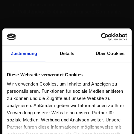
Teilnahme an internen und externen Konvois
Vollständige Einbindung in unsere Community
02
Gastbär
Zustimmung
Details
Über Cookies
Du möchtest uns erst einmal in Ruhe kennenlernen?
Dann kannst du vier Wochen unverbindlich mit uns
fahren.
Diese Webseite verwendet Cookies
Wir verwenden Cookies, um Inhalte und Anzeigen zu
Vier Wochen unverbindlich mitfahren
personalisieren, Funktionen für soziale Medien anbieten
Unsere Community und Mitglieder kennenlernen
zu können und die Zugriffe auf unsere Website zu
An gemeinsamen Fahrten und Konvois
analysieren. Außerdem geben wir Informationen zu Ihrer
teilnehmen
Verwendung unserer Website an unsere Partner für
Einen Einblick in die Bärenarmee erhalten
soziale Medien, Werbung und Analysen weiter. Unsere
Danach selbst über eine reguläre Mitgliedschaft
Partner führen diese Informationen möglicherweise mit
entscheiden