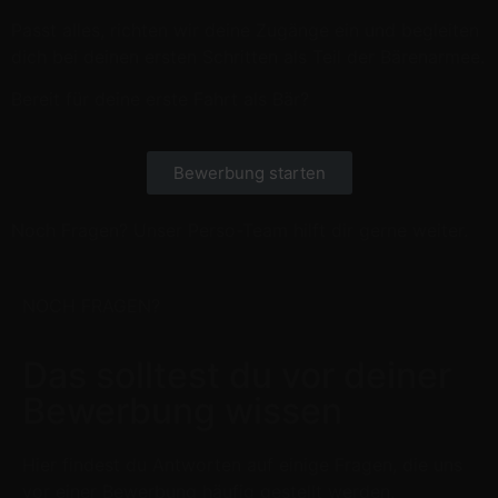
Passt alles, richten wir deine Zugänge ein und begleiten
dich bei deinen ersten Schritten als Teil der Bärenarmee.
Bereit für deine erste Fahrt als Bär?
Bewerbung starten
Noch Fragen? Unser Perso-Team hilft dir gerne weiter.
NOCH FRAGEN?
Das solltest du vor deiner
Bewerbung wissen
Hier findest du Antworten auf einige Fragen, die uns
vor einer Bewerbung häufig gestellt werden.