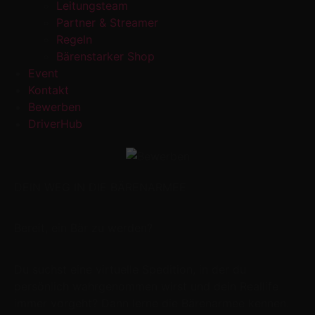
Leitungsteam
Partner & Streamer
Regeln
Bärenstarker Shop
Event
Kontakt
Bewerben
DriverHub
DEIN WEG IN DIE BÄRENARMEE
Bereit, ein Bär zu werden?
Du suchst eine virtuelle Spedition, in der du
persönlich wahrgenommen wirst und dein Reallife
immer vorgeht? Dann lerne die Bärenarmee kennen.