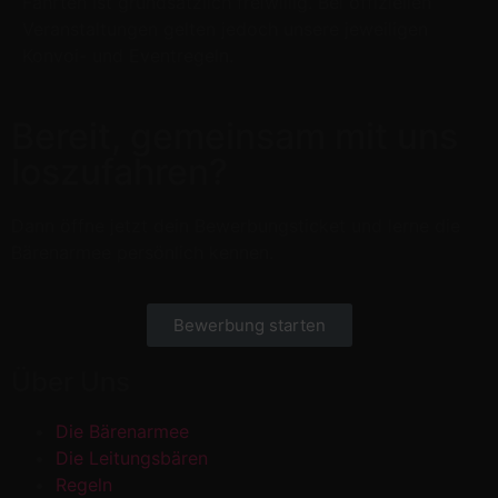
Fahrten ist grundsätzlich freiwillig. Bei offiziellen
Veranstaltungen gelten jedoch unsere jeweiligen
Konvoi- und Eventregeln.
Bereit, gemeinsam mit uns
loszufahren?
Dann öffne jetzt dein Bewerbungsticket und lerne die
Bärenarmee persönlich kennen.
Bewerbung starten
Über Uns
Die Bärenarmee
Die Leitungsbären
Regeln